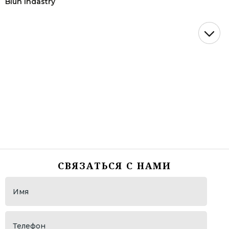
Blun Indastry
ОАО "Газпром"
СК "Догма"
АСТ (представительство John Deere)
WDSF European Championship lLatin
Танцевальный турнир "VIKART"
ОМТ "Золото Кубани"
НМТП ( Новороссийский морской торговый порт)
"Росморпорт"
ОМТ "Виват, Россия!"
СВЯЗАТЬСЯ С НАМИ
Гандбольный Клуб "Динамо"
ОАО "НЭСК"
ОАО " НЭСК Электросети "
ПБЛ "ЛОКОМОТИВ"