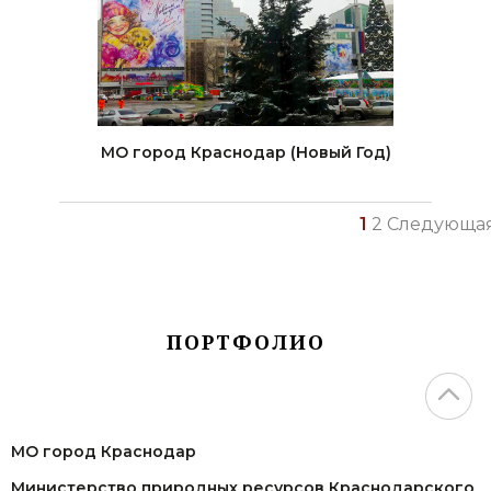
МО город Краснодар (Новый Год)
Пагинация
1
2
Следующа
записей
ПОРТФОЛИО
МО город Краснодар
Министерство природных ресурсов Краснодарского