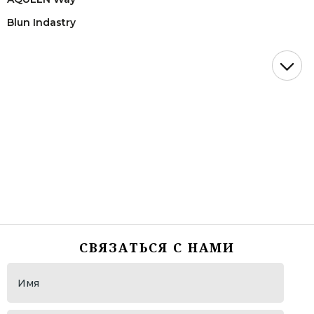
Blun Indastry
ОАО "Газпром"
СК "Догма"
АСТ (представительство John Deere)
WDSF European Championship lLatin
Танцевальный турнир "VIKART"
ОМТ "Золото Кубани"
НМТП ( Новороссийский морской торговый порт)
"Росморпорт"
ОМТ "Виват, Россия!"
СВЯЗАТЬСЯ С НАМИ
Гандбольный Клуб "Динамо"
ОАО "НЭСК"
ОАО " НЭСК Электросети "