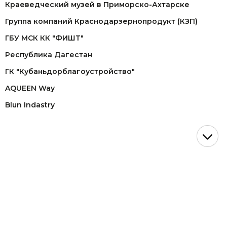
Краеведческий музей в Приморско-Ахтарске
Группа компаний Краснодарзернопродукт (КЗП)
ГБУ МСК КК "ФИШТ"
Республика Дагестан
ГК "Кубаньдорблагоустройство"
AQUEEN Way
Blun Indastry
ОАО "Газпром"
СК "Догма"
АСТ (представительство John Deere)
WDSF European Championship lLatin
Танцевальный турнир "VIKART"
ОМТ "Золото Кубани"
НМТП ( Новороссийский морской торговый порт)