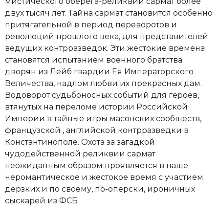
мистического оберега-реликвии сармат более
двух тысяч лет. Тайна сармат становится особенно
притягательной в период переворотов и
революций прошлого века, для представителей
ведущих контрразведок. Эти жестокие времена
становятся испытанием военного братства
дворян из Лейб гвардии Ея Императорского
Величества, надлом любви их прекрасных дам.
Водоворот судьбоносных событий для героев,
втянутых на переломе истории Российской
Империи в тайные игры масонских сообществ,
французской , английской контрразведки в
Константинополе. Охота за загадкой
чудодейственной реликвии сармат
неожиданным образом проявляется в наше
неромантическое и жестокое время с участием
дерзких и по своему, по-оперски, ироничных
сыскарей из ФСБ