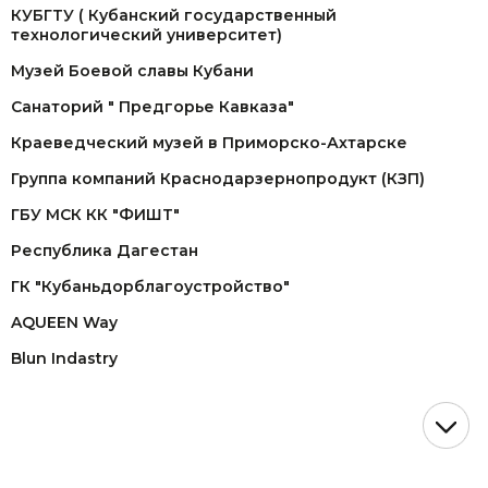
КУБГТУ ( Кубанский государственный
технологический университет)
Музей Боевой славы Кубани
Санаторий " Предгорье Кавказа"
Краеведческий музей в Приморско-Ахтарске
Группа компаний Краснодарзернопродукт (КЗП)
ГБУ МСК КК "ФИШТ"
Республика Дагестан
ГК "Кубаньдорблагоустройство"
AQUEEN Way
Blun Indastry
ОАО "Газпром"
СК "Догма"
АСТ (представительство John Deere)