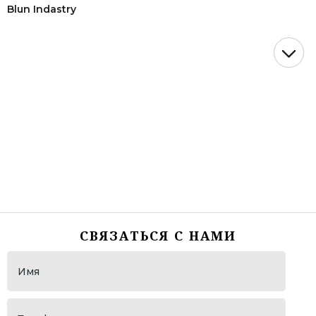
Blun Indastry
ОАО "Газпром"
СК "Догма"
АСТ (представительство John Deere)
WDSF European Championship lLatin
Танцевальный турнир "VIKART"
ОМТ "Золото Кубани"
НМТП ( Новороссийский морской торговый порт)
"Росморпорт"
ОМТ "Виват, Россия!"
СВЯЗАТЬСЯ С НАМИ
Гандбольный Клуб "Динамо"
ОАО "НЭСК"
ОАО " НЭСК Электросети "
ПБЛ "ЛОКОМОТИВ"