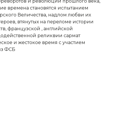
переворотов и революций прошлого века,
кие времена становятся испытанием
рского Величества, надлом любви их
ероев, втянутых на переломе истории
в, французской , английской
удодейственной реликвии сармат
кое и жестокое время с участием
из ФСБ