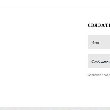
СК "Догма"
АСТ (представительство John
Deere)
СВЯЗАТ
WDSF European Championship
lLatin
Танцевальный турнир "VIKART"
ОМТ "Золото Кубани"
НМТП ( Новороссийский морской
торговый порт)
"Росморпорт"
ОМТ "Виват, Россия!"
Отправляя заяв
Гандбольный Клуб "Динамо"
ОАО "НЭСК"
ОАО " НЭСК Электросети "
ПБЛ "ЛОКОМОТИВ"