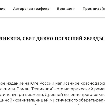
лио
Авторская графика
Брендинг
Промдизай
ликвия, свет давно погасшей звезды"
ое издание на Юге России написанное краснодарс
окниги. Роман “Реликвия” – это исторический рома
динены три времени. Древней легенде трогатель
иной- хранительницей мистического оберега-релик