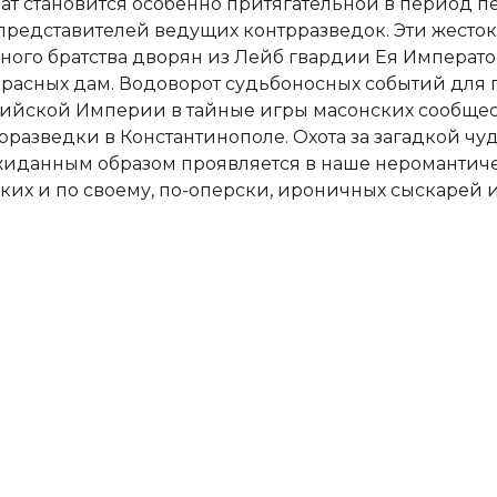
ат становится особенно притягательной в период 
представителей ведущих контрразведок. Эти жесто
ного братства дворян из Лейб гвардии Ея Императо
расных дам. Водоворот судьбоносных событий для г
ийской Империи в тайные игры масонских сообщест
рразведки в Константинополе. Охота за загадкой ч
иданным образом проявляется в наше неромантичес
ких и по своему, по-оперски, ироничных сыскарей 