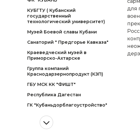
ФК "КУБАНЬ"
сарм
для 
КУБГТУ ( Кубанский
государственный
воен
технологический университет)
прек
Росс
Музей Боевой славы Кубани
конт
Санаторий " Предгорье Кавказа"
неож
Краеведческий музей в
дерз
Приморско-Ахтарске
Группа компаний
Краснодарзернопродукт (КЗП)
ГБУ МСК КК "ФИШТ"
Республика Дагестан
ГК "Кубаньдорблагоустройство"
AQUEEN Way
Blun Indastry
ОАО "Газпром"