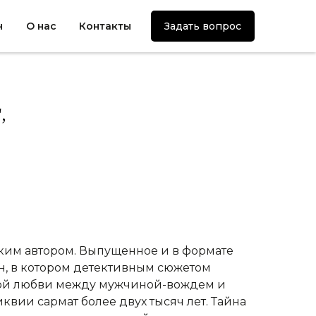
н
О нас
Контакты
Задать вопрос
,
ким автором. Выпущенное и в формате
н, в котором детективным сюжетом
ной любви между мужчиной-вождем и
вии сармат более двух тысяч лет. Тайна