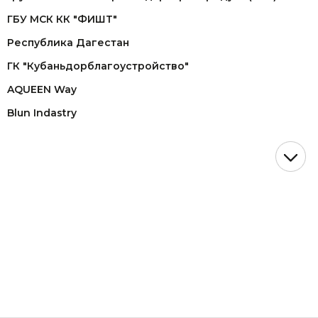
ГБУ МСК КК "ФИШТ"
Республика Дагестан
ГК "Кубаньдорблагоустройство"
AQUEEN Way
Blun Indastry
ОАО "Газпром"
СК "Догма"
АСТ (представительство John Deere)
WDSF European Championship lLatin
Танцевальный турнир "VIKART"
ОМТ "Золото Кубани"
НМТП ( Новороссийский морской торговый порт)
"Росморпорт"