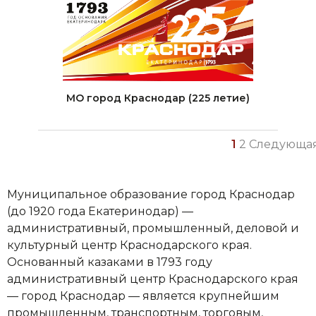
МО город Краснодар (225 летие)
Пагинация
1
2
Следующа
записей
Муниципальное образование город Краснодар
(до 1920 года Екатеринодар) —
административный, промышленный, деловой и
культурный центр Краснодарского края.
Основанный казаками в 1793 году
административный центр Краснодарского края
— город Краснодар — является крупнейшим
промышленным, транспортным, торговым,