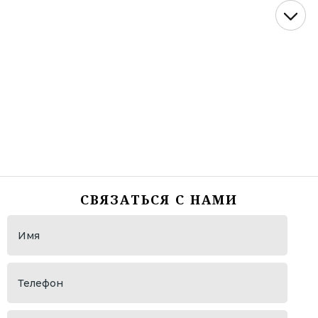
СК "Догма"
АСТ (представительство John Deere)
WDSF European Championship lLatin
Танцевальный турнир "VIKART"
ОМТ "Золото Кубани"
НМТП ( Новороссийский морской торговый порт)
"Росморпорт"
ОМТ "Виват, Россия!"
СВЯЗАТЬСЯ С НАМИ
Гандбольный Клуб "Динамо"
ОАО "НЭСК"
ОАО " НЭСК Электросети "
ПБЛ "ЛОКОМОТИВ"
ГБУ МСК КК "Баскет холл"