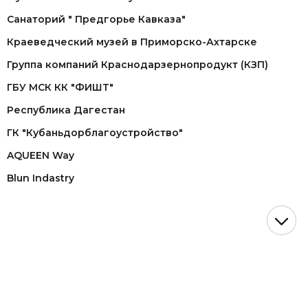
Санаторий " Предгорье Кавказа"
Краеведческий музей в Приморско-Ахтарске
Группа компаний Краснодарзернопродукт (КЗП)
ГБУ МСК КК "ФИШТ"
Республика Дагестан
ГК "Кубаньдорблагоустройство"
AQUEEN Way
Blun Indastry
ОАО "Газпром"
СК "Догма"
АСТ (представительство John Deere)
WDSF European Championship lLatin
Танцевальный турнир "VIKART"