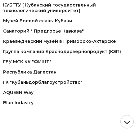
КУБГТУ ( Кубанский государственный
технологический университет)
Музей Боевой славы Кубани
Санаторий " Предгорье Кавказа"
Краеведческий музей в Приморско-Ахтарске
Группа компаний Краснодарзернопродукт (КЗП)
ГБУ МСК КК "ФИШТ"
Республика Дагестан
ГК "Кубаньдорблагоустройство"
AQUEEN Way
Blun Indastry
ОАО "Газпром"
СК "Догма"
АСТ (представительство John Deere)